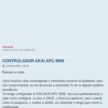
Chemagf
Knows how to turn Lights ON
CONTROLADOR AKAI APC MINI
P
19 Sep 2022, 19:05
o
s
Buenas a todos.
t
Llevo muchos días investigando e intentando resolver el problema, pero
mis conocimientos no me alcanzan a resolverlo. A ver si alguien pudiera
ayurdarme.
Ya tengo configurado el PAD AKAI APC MINI, funciona perfectamente y
todo como configuré. Le doy a SAVE, y funciona perfecto, pero cuando
cierro el programa, y vuelvo a abrirlo, no responde y tengo que volver a
configurarlo.