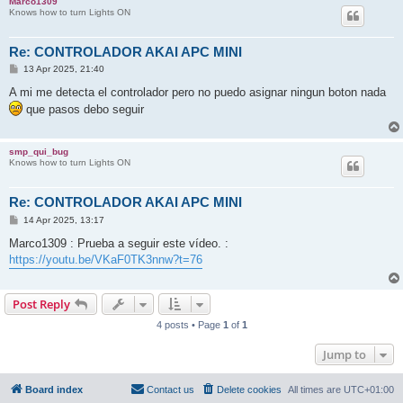
Marco1309
Knows how to turn Lights ON
Re: CONTROLADOR AKAI APC MINI
P
13 Apr 2025, 21:40
o
s
A mi me detecta el controlador pero no puedo asignar ningun boton nada
t
que pasos debo seguir
smp_qui_bug
Knows how to turn Lights ON
Re: CONTROLADOR AKAI APC MINI
P
14 Apr 2025, 13:17
o
s
Marco1309 : Prueba a seguir este vídeo. :
t
https://youtu.be/VKaF0TK3nnw?t=76
Post Reply
4 posts • Page
1
of
1
Jump to
Board index
Contact us
Delete cookies
All times are
UTC+01:00