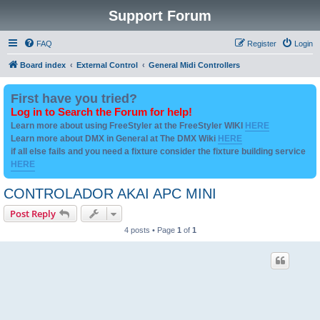
Support Forum
FAQ
Register
Login
Board index
External Control
General Midi Controllers
First have you tried?
Log in to Search the Forum for help!
Learn more about using FreeStyler at the FreeStyler WIKI
HERE
Learn more about DMX in General at The DMX Wiki
HERE
if all else fails and you need a fixture consider the fixture building service
HERE
CONTROLADOR AKAI APC MINI
Post Reply
4 posts • Page
1
of
1