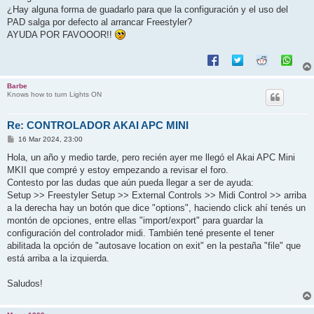
¿Hay alguna forma de guadarlo para que la configuración y el uso del
PAD salga por defecto al arrancar Freestyler?
AYUDA POR FAVOOOR!!
Barbe
Knows how to turn Lights ON
Re: CONTROLADOR AKAI APC MINI
P
16 Mar 2024, 23:00
o
s
Hola, un año y medio tarde, pero recién ayer me llegó el Akai APC Mini
t
MKII que compré y estoy empezando a revisar el foro.
Contesto por las dudas que aún pueda llegar a ser de ayuda:
Setup >> Freestyler Setup >> External Controls >> Midi Control >> arriba
a la derecha hay un botón que dice "options", haciendo click ahí tenés un
montón de opciones, entre ellas "import/export" para guardar la
configuración del controlador midi. También tené presente el tener
abilitada la opción de "autosave location on exit" en la pestaña "file" que
está arriba a la izquierda.
Saludos!