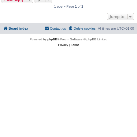
1 post • Page
1
of
1
Jump to
Board index
Contact us
Delete cookies
All times are
UTC+01:00
Powered by
phpBB
® Forum Software © phpBB Limited
Privacy
|
Terms