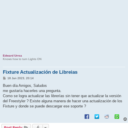
Edward Urrea
Knows how to turn Lights ON
Fixture Actualización de Libreias
P
18 Jun 2023, 20:14
o
s
Buen día Amigos, Saludos
t
me gustaría hacerles una pregunta.
Como se logra actualizar las librerías sin tener que actualizar la versión
del Freestyler ? Existe alguna manera de hacer una actualización de los
Fixture y donde se puede descargar ese soporte ?
Post Reply