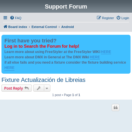
Support Forum
FAQ
Register
Login
Board index
External Control
Android
First have you tried?
Log in to Search the Forum for help!
Learn more about using FreeStyler at the FreeStyler WIKI
HERE
Learn more about DMX in General at The DMX Wiki
HERE
if all else fails and you need a fixture consider the fixture building service
HERE
Fixture Actualización de Libreias
Post Reply
1 post • Page
1
of
1